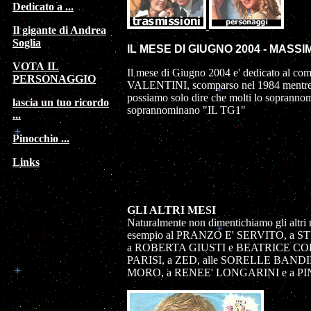
Dedicato a ...
Il gigante di Andrea
Soglia
IL MESE DI GIUGNO 2004 - MASSI
VOTA IL
Il mese di Giugno 2004 e' dedicato al
PERSONAGGIO
VALENTINI, scomparso nel 1984 mentre er
possiamo solo dire che molti lo sopranno
lascia un tuo ricordo
soprannominano "IL TG1"
...
Pinocchio ...
Links
GLI ALTRI MESI
Naturalmente non dimentichiamo gli altri 
esempio al PRANZO E' SERVITO, a 
a ROBERTA GIUSTI e BEATRICE CO
PARISI, a ZED, alle SORELLE BAND
MORO, a RENEE' LONGARINI e a PI