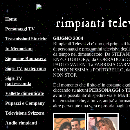
Home
Personaggi TV
GIUGNO 2004
Trasmissioni Storiche
Rimpianti Televisivi e' uno dei primi siti i
In Memoriam
di personaggi e programmi televisivi degli 
da tempo nel dimenticatoio. Da STEF
Signorine Buonasera
ENZO TORTORA, da CORRADO a D
PAOLO VALENTI a FABRIZIA CARMIN
Sigle TV parteprima
CANZONISSIMA a PORTOBELLO, da
NON STOP.
Sigle TV
parteseconda
Dal momento che il sito e' in costante ag
cliccando su alcuni
PERSONAGGI
o
T
Vallette dimenticate
avrai la possibilita' di spedire via E-MAI
tua emozione che, a breve, andra' a formar
Pupazzi e Company
altre pervenute una vera e propria pagina de
Televisione Svizzera
Audio rimpianti